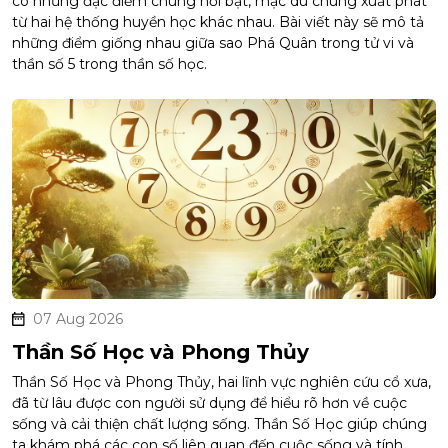
có những đặc điểm chung nổi bật, mặc dù chúng xuất phát
từ hai hệ thống huyền học khác nhau. Bài viết này sẽ mô tả
những điểm giống nhau giữa sao Phá Quân trong tử vi và
thần số 5 trong thần số học.
07 Aug 2026
Thần Số Học và Phong Thủy
Thần Số Học và Phong Thủy, hai lĩnh vực nghiên cứu cổ xưa,
đã từ lâu được con người sử dụng để hiểu rõ hơn về cuộc
sống và cải thiện chất lượng sống. Thần Số Học giúp chúng
ta khám phá các con số liên quan đến cuộc sống và tính