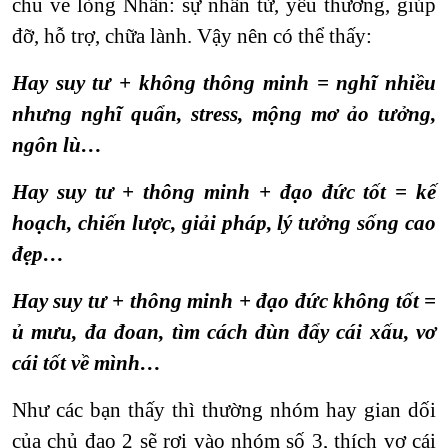
chủ về lòng Nhân: sự nhân từ, yêu thương, giúp
đỡ, hỗ trợ, chữa lành. Vậy nên có thể thấy:
Hay suy tư + không thông minh = nghĩ nhiều
nhưng nghĩ quẩn, stress, mộng mơ ảo tưởng,
ngôn lù…
Hay suy tư + thông minh + đạo đức tốt = kế
hoạch, chiến lược, giải pháp, lý tưởng sống cao
đẹp…
Hay suy tư + thông minh + đạo đức không tốt =
ủ mưu, đa đoan, tìm cách đùn đẩy cái xấu, vơ
cái tốt về mình…
Như các bạn thấy thì thường nhóm hay gian dối
của chủ đạo 2 sẽ rơi vào nhóm số 3, thích vơ cái