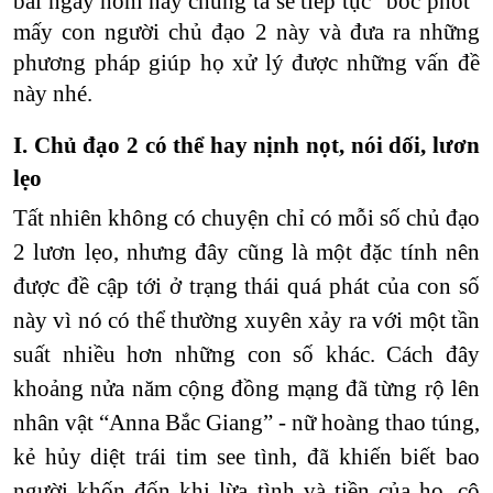
bài ngày hôm nay chúng ta sẽ tiếp tục “bóc phốt”
mấy con người chủ đạo 2 này và đưa ra những
phương pháp giúp họ xử lý được những vấn đề
này nhé.
I. Chủ đạo 2 có thể hay nịnh nọt, nói dối, lươn
lẹo
Tất nhiên không có chuyện chỉ có mỗi số chủ đạo
2 lươn lẹo, nhưng đây cũng là một đặc tính nên
được đề cập tới ở trạng thái quá phát của con số
này vì nó có thể thường xuyên xảy ra với một tần
suất nhiều hơn những con số khác. Cách đây
khoảng nửa năm cộng đồng mạng đã từng rộ lên
nhân vật “Anna Bắc Giang” - nữ hoàng thao túng,
kẻ hủy diệt trái tim see tình, đã khiến biết bao
người khốn đốn khi lừa tình và tiền của họ, cô